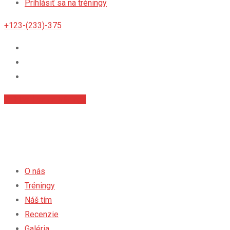
Príhlásiť sa na tréningy
+123-(233)-375
Príhlásiť sa na tréningy
O nás
Tréningy
Náš tím
Recenzie
Galéria