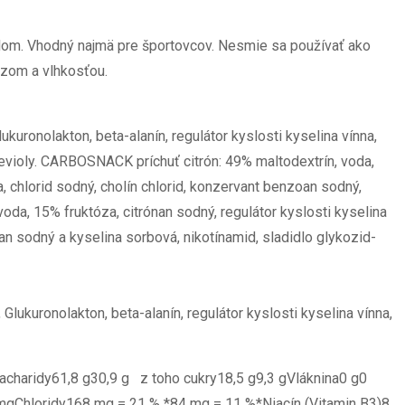
dlom. Vhodný najmä pre športovcov. Nesmie sa používať ako
razom a vlhkosťou.
kuronolakton, beta-alanín, regulátor kyslosti kyselina vínna,
stevioly. CARBOSNACK príchuť citrón: 49% maltodextrín, voda,
na, chlorid sodný, cholín chlorid, konzervant benzoan sodný,
da, 15% fruktóza, citrónan sodný, regulátor kyslosti kyselina
oan sodný a kyselina sorbová, nikotínamid, sladidlo glykozid-
lukuronolakton, beta-alanín, regulátor kyslosti kyselina vínna,
charidy61,8 g30,9 g z toho cukry18,5 g9,3 gVláknina0 g0
Chloridy168 mg = 21 % *84 mg = 11 %*Niacín (Vitamin B3)8