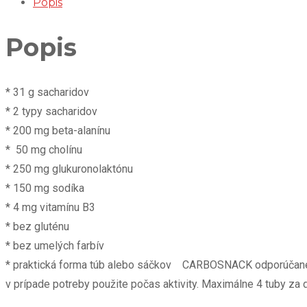
Popis
Popis
* 31 g sacharidov
* 2 typy sacharidov
* 200 mg beta-alanínu
* 50 mg cholínu
* 250 mg glukuronolaktónu
* 150 mg sodíka
* 4 mg vitamínu B3
* bez gluténu
* bez umelých farbív
* praktická forma túb alebo sáčkov CARBOSNACK odporúčané
v prípade potreby použite počas aktivity. Maximálne 4 tuby za