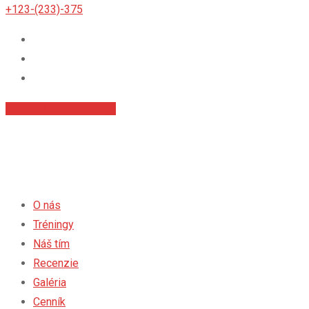
+123-(233)-375
Príhlásiť sa na tréningy
O nás
Tréningy
Náš tím
Recenzie
Galéria
Cenník