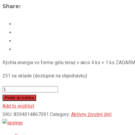
Share:
Rýchla energia vo forme gélu teraz v akcii 4 ks + 1 ks ZADARM
251 na sklade (dostupné na objednávku)
CARBOSNACK
-
Pridať do košíka
citrón,
Add to wishlist
50
SKU:
8594014867091
Category:
Aktívny životný štýl
g
quantity