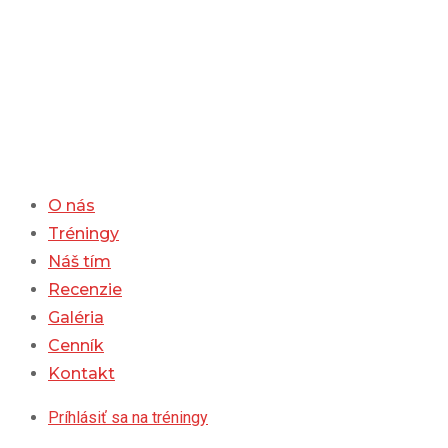
Skip
to
content
O nás
Tréningy
Náš tím
Recenzie
Galéria
Cenník
Kontakt
Príhlásiť sa na tréningy