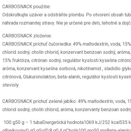
CARBOSNACK použitie:
Odskrutkujte uzáver a odstráňte plombu. Po otvorení obsah tu
náhrada rozmanitej stravy. Nie je určené pre deti, tehotné a d
CARBOSNACK zloženie:
CARBOSNACK príchuť čučoriedka: 49% maltodextrín, voda, 15% fruk
chlorid sodný, cholín chlorid, konzervant benzoan sodný, aróma
15% fruktóza, citrónan sodný, regulátor kyslosti kyselina citrón
aróma, konzervant kyselina sorbová, nikotínamid , sladidlo gly
citrónová, Glukuronolakton, beta-alanín, regulátor kyslosti kyse
stevioly.
CARBOSNACK príchuť zelené jablko: 49% maltodextrín, voda, 15% f
chlorid sodný, cholín chlorid, aróma, konzervanty benzoan sodn
100 g50 g – 1 tubaEnergetická hodnota1069 kJ/252 kcal535 k
gBielkoviny0 g0 gSoľ0,8 g0,4 gCholín100 mg50 mgBeta-alan