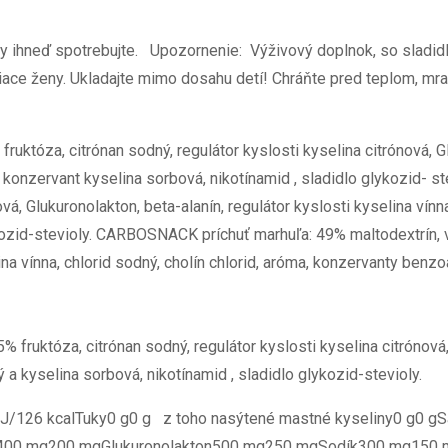
by ihneď spotrebujte. Upozornenie: Výživový doplnok, so sladi
ojčiace ženy. Ukladajte mimo dosahu detí! Chráňte pred teplom, m
tóza, citrónan sodný, regulátor kyslosti kyselina citrónová, Glu
, konzervant kyselina sorbová, nikotínamid , sladidlo glykozid- 
ová, Glukuronolakton, beta-alanín, regulátor kyslosti kyselina vín
kozid-stevioly. CARBOSNACK príchuť marhuľa: 49% maltodextrín, vo
lina vínna, chlorid sodný, cholín chlorid, aróma, konzervanty benz
ruktóza, citrónan sodný, regulátor kyslosti kyselina citrónová, G
ý a kyselina sorbová, nikotínamid , sladidlo glykozid-stevioly.
J/126 kcalTuky0 g0 g z toho nasýtené mastné kyseliny0 g0 gSa
ín400 mg200 mgGlukuronolakton500 mg250 mgSodík300 mg150 mg