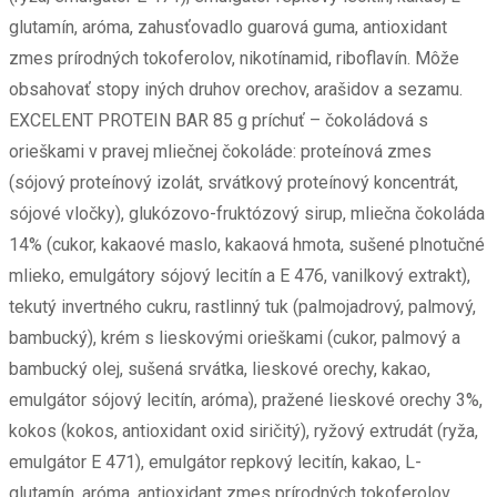
glutamín, aróma, zahusťovadlo guarová guma, antioxidant
zmes prírodných tokoferolov, nikotínamid, riboflavín. Môže
obsahovať stopy iných druhov orechov, arašidov a sezamu.
EXCELENT PROTEIN BAR 85 g príchuť – čokoládová s
orieškami v pravej mliečnej čokoláde: proteínová zmes
(sójový proteínový izolát, srvátkový proteínový koncentrát,
sójové vločky), glukózovo-fruktózový sirup, mliečna čokoláda
14% (cukor, kakaové maslo, kakaová hmota, sušené plnotučné
mlieko, emulgátory sójový lecitín a E 476, vanilkový extrakt),
tekutý invertného cukru, rastlinný tuk (palmojadrový, palmový,
bambucký), krém s lieskovými orieškami (cukor, palmový a
bambucký olej, sušená srvátka, lieskové orechy, kakao,
emulgátor sójový lecitín, aróma), pražené lieskové orechy 3%,
kokos (kokos, antioxidant oxid siričitý), ryžový extrudát (ryža,
emulgátor E 471), emulgátor repkový lecitín, kakao, L-
glutamín, aróma, antioxidant zmes prírodných tokoferolov,