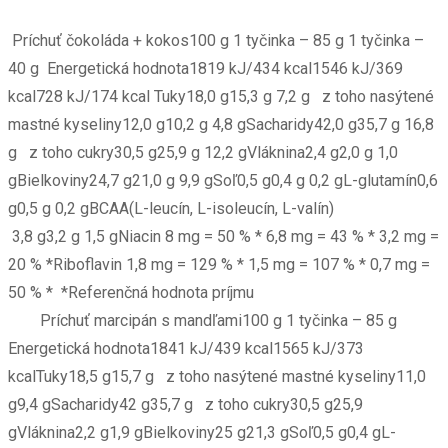
Príchuť čokoláda + kokos100 g 1 tyčinka – 85 g 1 tyčinka –
40 g Energetická hodnota1819 kJ/434 kcal1546 kJ/369
kcal728 kJ/174 kcal Tuky18,0 g15,3 g 7,2 g z toho nasýtené
mastné kyseliny12,0 g10,2 g 4,8 gSacharidy42,0 g35,7 g 16,8
g z toho cukry30,5 g25,9 g 12,2 gVláknina2,4 g2,0 g 1,0
gBielkoviny24,7 g21,0 g 9,9 gSoľ0,5 g0,4 g 0,2 gL-glutamín0,6
g0,5 g 0,2 gBCAA(L-leucín, L-isoleucín, L-valín)
3,8 g3,2 g 1,5 gNiacin 8 mg = 50 % * 6,8 mg = 43 % * 3,2 mg =
20 % *Riboflavin 1,8 mg = 129 % * 1,5 mg = 107 % * 0,7 mg =
50 % * *Referenčná hodnota príjmu
Príchuť marcipán s mandľami100 g 1 tyčinka – 85 g
Energetická hodnota1841 kJ/439 kcal1565 kJ/373
kcalTuky18,5 g15,7 g z toho nasýtené mastné kyseliny11,0
g9,4 gSacharidy42 g35,7 g z toho cukry30,5 g25,9
gVláknina2,2 g1,9 gBielkoviny25 g21,3 gSoľ0,5 g0,4 gL-