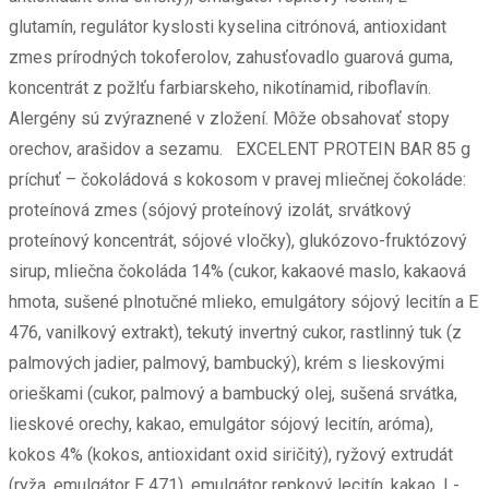
glutamín, regulátor kyslosti kyselina citrónová, antioxidant
zmes prírodných tokoferolov, zahusťovadlo guarová guma,
koncentrát z požlťu farbiarskeho, nikotínamid, riboflavín.
Alergény sú zvýraznené v zložení. Môže obsahovať stopy
orechov, arašidov a sezamu. EXCELENT PROTEIN BAR 85 g
príchuť – čokoládová s kokosom v pravej mliečnej čokoláde:
proteínová zmes (sójový proteínový izolát, srvátkový
proteínový koncentrát, sójové vločky), glukózovo-fruktózový
sirup, mliečna čokoláda 14% (cukor, kakaové maslo, kakaová
hmota, sušené plnotučné mlieko, emulgátory sójový lecitín a E
476, vanilkový extrakt), tekutý invertný cukor, rastlinný tuk (z
palmových jadier, palmový, bambucký), krém s lieskovými
orieškami (cukor, palmový a bambucký olej, sušená srvátka,
lieskové orechy, kakao, emulgátor sójový lecitín, aróma),
kokos 4% (kokos, antioxidant oxid siričitý), ryžový extrudát
(ryža, emulgátor E 471), emulgátor repkový lecitín, kakao, L-