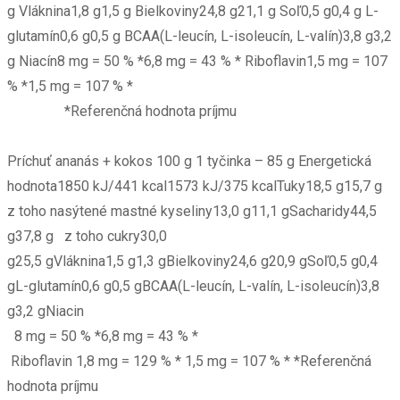
g Vláknina1,8 g1,5 g Bielkoviny24,8 g21,1 g Soľ0,5 g0,4 g L-
glutamín0,6 g0,5 g BCAA(L-leucín, L-isoleucín, L-valín)3,8 g3,2
g Niacín8 mg = 50 % *6,8 mg = 43 % * Riboflavin1,5 mg = 107
% *1,5 mg = 107 % *
*Referenčná hodnota príjmu
Príchuť ananás + kokos 100 g 1 tyčinka – 85 g Energetická
hodnota1850 kJ/441 kcal1573 kJ/375 kcalTuky18,5 g15,7 g
z toho nasýtené mastné kyseliny13,0 g11,1 gSacharidy44,5
g37,8 g z toho cukry30,0
g25,5 gVláknina1,5 g1,3 gBielkoviny24,6 g20,9 gSoľ0,5 g0,4
gL-glutamín0,6 g0,5 gBCAA(L-leucín, L-valín, L-isoleucín)3,8
g3,2 gNiacin
8 mg = 50 % *6,8 mg = 43 % *
Riboflavin 1,8 mg = 129 % * 1,5 mg = 107 % * *Referenčná
hodnota príjmu