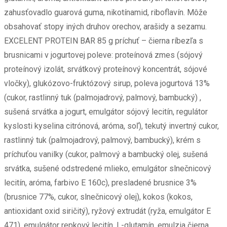
zahusťovadlo guarová guma, nikotínamid, riboflavín. Môže
obsahovať stopy iných druhov orechov, arašidy a sezamu.
EXCELENT PROTEIN BAR 85 g príchuť – čierna ríbezľa s
brusnicami v jogurtovej poleve: proteínová zmes (sójový
proteínový izolát, srvátkový proteínový koncentrát, sójové
vločky), glukózovo-fruktózový sirup, poleva jogurtová 13%
(cukor, rastlinný tuk (palmojadrový, palmový, bambucký) ,
sušená srvátka a jogurt, emulgátor sójový lecitín, regulátor
kyslosti kyselina citrónová, aróma, soľ), tekutý invertný cukor,
rastlinný tuk (palmojadrový, palmový, bambucký), krém s
príchuťou vanilky (cukor, palmový a bambucký olej, sušená
srvátka, sušené odstredené mlieko, emulgátor slnečnicový
lecitín, aróma, farbivo E 160c), presladené brusnice 3%
(brusnice 77%, cukor, slnečnicový olej), kokos (kokos,
antioxidant oxid siričitý), ryžový extrudát (ryža, emulgátor E
471), emulgátor repkový lecitín, L-glutamín, emulzia čierna