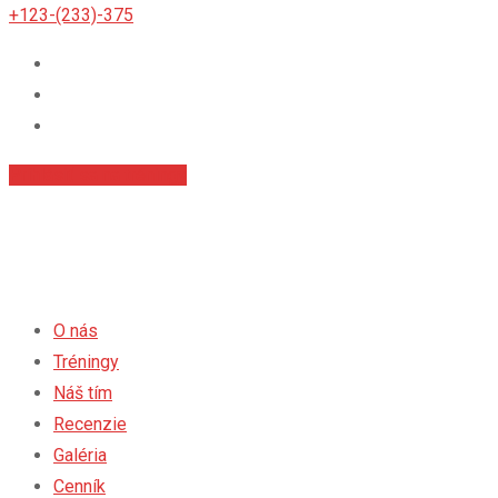
+123-(233)-375
Príhlásiť sa na tréningy
O nás
Tréningy
Náš tím
Recenzie
Galéria
Cenník