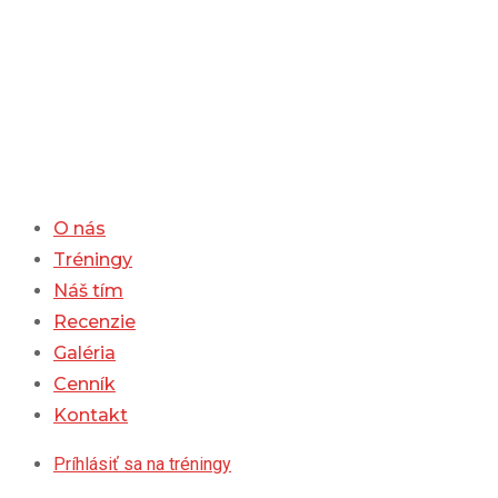
Skip
to
content
O nás
Tréningy
Náš tím
Recenzie
Galéria
Cenník
Kontakt
Príhlásiť sa na tréningy