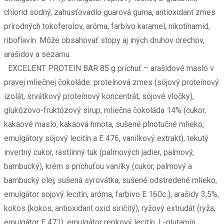
chlorid sodný, zahusťovadlo guarová guma, antioxidant zmes
prírodných tokoferolov, aróma, farbivo karamel, nikotínamid,
riboflavín. Môže obsahovať stopy aj iných druhov orechov,
arašidov a sezamu.
EXCELENT PROTEIN BAR 85 g príchuť – arašidové maslo v
pravej mliečnej čokoláde: proteínová zmes (sójový proteínový
izolát, srvátkový proteínový koncentrát, sójové vločky),
glukózovo-fruktózový sirup, mliečna čokoláda 14% (cukor,
kakaové maslo, kakaová hmota, sušené plnotučné mlieko,
emulgátory sójový lecitín a E 476, vanilkový extrakt), tekutý
invertný cukor, rastlinný tuk (palmových jadier, palmový,
bambucký), krém s príchuťou vanilky (cukor, palmový a
bambucký olej, sušená syrovátka, sušené odstredené mlieko,
emulgátor sojový lecitín, aróma, farbivo E 160c ), arašidy 3,5%,
kokos (kokos, antioxidant oxid siričitý), ryžový extrudát (ryža,
emulgátor E 471), emulgátor repkový lecitín, L-glutamín,