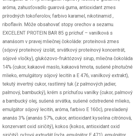
aróma, zahusťovadlo guarová guma, antioxidant zmes
prírodných tokoferolov, farbivo karamel, nikotinamid ,
riboflavín. Môže obsahovať stopy orechov a sezamu.
EXCELENT PROTEIN BAR 85 g príchuť – vanilková s
ananásom v pravej mliečnej čokoláde: proteínová zmes
(sójový proteínový izolát, srvátkový proteínový koncentrát,
sójové vločky), glukózovo-fruktózový sirup, mliečna čokoláda
14% (cukor, kakaové maslo, kakaová hmota, sušené plnotučné
mlieko, emulgátory sójový lecitín a E 476, vanilkový extrakt),
tekutý invertný cukor, rastlinný tuk (z palmových jadier,
palmový, bambucký), krém s príchuťou vanilky (cukor, palmový
a bambucký olej, sušená srvátka, sušené odstredené mlieko,
emulgátor sójový lecitín, aróma, farbivo E 160c), presladený
ananás 3% (ananás 57%, cukor, antioxidant kyselina citrónová,
konzervant oxid siričitý), kokos (kokos, antioxidant oxid
siričitý), ryžový extrudát (ryža, emulgátor E 471), emulgátor