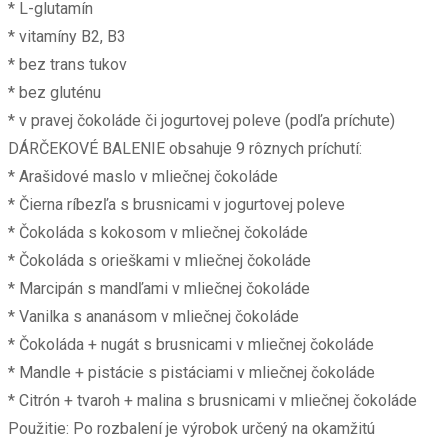
* L-glutamín
* vitamíny B2, B3
* bez trans tukov
* bez gluténu
* v pravej čokoláde či jogurtovej poleve (podľa príchute)
DÁRČEKOVÉ BALENIE obsahuje 9 rôznych príchutí:
* Arašidové maslo v mliečnej čokoláde
* Čierna ríbezľa s brusnicami v jogurtovej poleve
* Čokoláda s kokosom v mliečnej čokoláde
* Čokoláda s orieškami v mliečnej čokoláde
* Marcipán s mandľami v mliečnej čokoláde
* Vanilka s ananásom v mliečnej čokoláde
* Čokoláda + nugát s brusnicami v mliečnej čokoláde
* Mandle + pistácie s pistáciami v mliečnej čokoláde
* Citrón + tvaroh + malina s brusnicami v mliečnej čokoláde
Použitie: Po rozbalení je výrobok určený na okamžitú