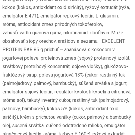
kokos (kokos, antioxidant oxid siričitý), ryžový extrudát (ryža,
emulgátor E 471), emulgátor repkový lecitín, L-glutamín,
aróma, antioxidant zmes prírodných tokoferolov,
zahusťovadlo guarová guma, nikotínamid, riboflavín. Môže
obsahovať stopy orechov, arašidov a sezamu. EXCELENT
PROTEIN BAR 85 g príchuť – ananásová s kokosom v
jogurtovej poleve: proteínová zmes (sójový proteínový izolát,
srvátkový proteínový koncentrát, sójové vločky), glukózovo-
fruktózový sirup, poleva jogurtová 13% (cukor, rastlinný tuk
(palmojadrový, palmový, bambucký), súšená srvátka a jogurt,
emulgátor sójový lecitín, regulátor kyslosti kyselina citrónová,
aróma soľ), tekutý invertný cukor, rastlinný tuk (palmojadrový,
palmový, bambucký), kokos 5% (kokos, antioxidant oxid
siričitý), krém s príchuťou vanilky (cukor, palmový a bambucký
olej, sušená srvátka, sušené odstredené mlieko, emulgátor
slnečnicový lecitín, aróma, farbivo E 160c), ryžový extrudát