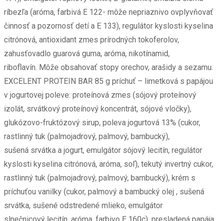
ríbezľa (aróma, farbivá E 122- môže nepriaznivo ovplyvňovať
činnosť a pozornosť detí a E 133), regulátor kyslosti kyselina
citrónová, antioxidant zmes prírodných tokoferolov,
zahusťovadlo guarová guma, aróma, nikotínamid,
riboflavín. Môže obsahovať stopy orechov, arašidy a sezamu.
EXCELENT PROTEIN BAR 85 g príchuť – limetková s papájou
v jogurtovej poleve: proteínová zmes (sójový proteínový
izolát, srvátkový proteínový koncentrát, sójové vločky),
glukózovo-fruktózový sirup, poleva jogurtová 13% (cukor,
rastlinný tuk (palmojadrový, palmový, bambucký),
sušená srvátka a jogurt, emulgátor sójový lecitín, regulátor
kyslosti kyselina citrónová, aróma, soľ), tekutý invertný cukor,
rastlinný tuk (palmojadrový, palmový, bambucký), krém s
príchuťou vanilky (cukor, palmový a bambucký olej , sušená
srvátka, sušené odstredené mlieko, emulgátor
slnečnicový lecitín, aróma, farbivo E 160c), presladená papája