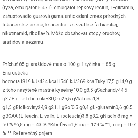
(ryža, emulgátor E 471), emulgátor repkový lecitín, L-glutamín,
zahusťovadlo guarová guma, antioxidant zmes prírodných
tokonerolov, aróma, koncentrát zo svetlice farbiarskej,
nikotínamid, riboflavín. Môže obsahovať stopy orechov,
arašidov a sezamu.
Príchuť 85 g: arašidové maslo 100 g 1 tyčinka – 85 g
Energetická
hodnota1819 kJ/434 kcal1546 kJ/369 kcalTuky17,5 g14,9 g
z toho nasýtené mastné kyseliny10,0 g8,5 gSacharidy44,5
g37,8 g z toho cukry30,0 g25,5 gVláknina1,8
g1,5 gBielkoviny24,8 g21,1 gSoľ0,5 g0,4 gL-glutamín0,6 g0,5
gBCAA (L-leucín, L-valín, L-isoleucín)3,8 g3,2 gNiacín 8 mg =
50 % *6,8 mg = 43 % *Riboflavin1,8 mg = 129 % *1,5 mg = 107
% ** Referenčný príjem