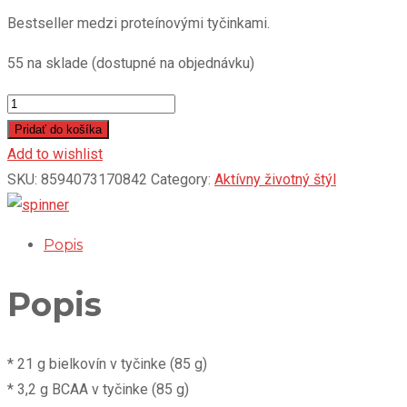
Bestseller medzi proteínovými tyčinkami.
55 na sklade (dostupné na objednávku)
EXCELENT
PROTEIN
Pridať do košíka
BAR
Add to wishlist
-
SKU:
8594073170842
Category:
Aktívny životný štýl
vanilka
s
Popis
ananasom,
85
Popis
g
quantity
* 21 g bielkovín v tyčinke (85 g)
* 3,2 g BCAA v tyčinke (85 g)