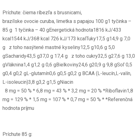
Príchute: čierna ríbezľa s brusnicami,
brazílske ovocie curuba, limetka s papajou 100 g1 tyčinka –
85 g 1 tyčinka – 40 gEnergetická hodnota1816 kJ/433
kcal1544 kJ/368 kcal 726 kJ/173 kcalTuky17,5 g14,9 g 7,0
g z toho nasýtené mastné kyseliny12,5 g10,6 g 5,0
gSacharidy43,5 g37,0 g 17,4 g z toho cukry32,5 g27,6 g 13,0
gVláknina1,4 g1,2 g 0,6 gBielkoviny24,6 g20,9 g 9,8 gSoľ 0,5
g0,4 g0,2 gL-glutamín0,6 g0,5 g0,2 g BCAA (L-leucín,L-valín,
L-isoleucin)3,8 g3,2 g1,5 gNiacin
8 mg = 50 % * 6,8 mg = 43 % * 3,2 mg = 20 % *Riboflavin1,8
mg = 129 % * 1,5 mg = 107 % * 0,7 mg = 50 % * *Referenčná
hodnota príjmu
Príchute 85 g: