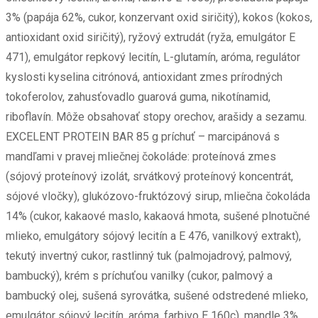
3% (papája 62%, cukor, konzervant oxid siričitý), kokos (kokos,
antioxidant oxid siričitý), ryžový extrudát (ryža, emulgátor E
471), emulgátor repkový lecitín, L-glutamín, aróma, regulátor
kyslosti kyselina citrónová, antioxidant zmes prírodných
tokoferolov, zahusťovadlo guarová guma, nikotínamid,
riboflavín. Môže obsahovať stopy orechov, arašidy a sezamu.
EXCELENT PROTEIN BAR 85 g príchuť – marcipánová s
mandľami v pravej mliečnej čokoláde: proteínová zmes
(sójový proteínový izolát, srvátkový proteínový koncentrát,
sójové vločky), glukózovo-fruktózový sirup, mliečna čokoláda
14% (cukor, kakaové maslo, kakaová hmota, sušené plnotučné
mlieko, emulgátory sójový lecitín a E 476, vanilkový extrakt),
tekutý invertný cukor, rastlinný tuk (palmojadrový, palmový,
bambucký), krém s príchuťou vanilky (cukor, palmový a
bambucký olej, sušená syrovátka, sušené odstredené mlieko,
emulgátor sójový lecitín, aróma, farbivo E 160c), mandle 3%,