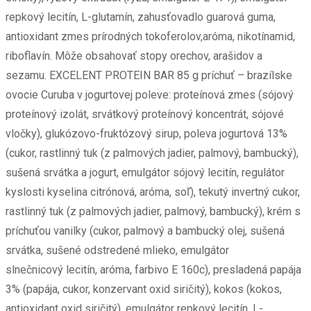
repkový lecitín, L-glutamín, zahusťovadlo guarová guma,
antioxidant zmes prírodných tokoferolov,aróma, nikotínamid,
riboflavín. Môže obsahovať stopy orechov, arašidov a
sezamu. EXCELENT PROTEIN BAR 85 g príchuť – brazílske
ovocie Curuba v jogurtovej poleve: proteínová zmes (sójový
proteínový izolát, srvátkový proteínový koncentrát, sójové
vločky), glukózovo-fruktózový sirup, poleva jogurtová 13%
(cukor, rastlinný tuk (z palmových jadier, palmový, bambucký),
sušená srvátka a jogurt, emulgátor sójový lecitín, regulátor
kyslosti kyselina citrónová, aróma, soľ), tekutý invertný cukor,
rastlinný tuk (z palmových jadier, palmový, bambucký), krém s
príchuťou vanilky (cukor, palmový a bambucký olej, sušená
srvátka, sušené odstredené mlieko, emulgátor
slnečnicový lecitín, aróma, farbivo E 160c), presladená papája
3% (papája, cukor, konzervant oxid siričitý), kokos (kokos,
antioxidant oxid siričitý), emulgátor repkový lecitín, L-