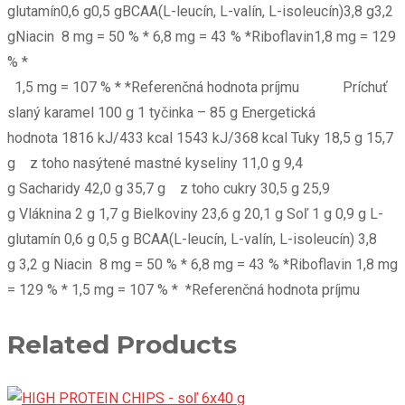
glutamín0,6 g0,5 gBCAA(L-leucín, L-valín, L-isoleucín)3,8 g3,2
gNiacin 8 mg = 50 % * 6,8 mg = 43 % *Riboflavin1,8 mg = 129
% *
1,5 mg = 107 % * *Referenčná hodnota príjmu Príchuť
slaný karamel 100 g 1 tyčinka – 85 g Energetická
hodnota 1816 kJ/433 kcal 1543 kJ/368 kcal Tuky 18,5 g 15,7
g z toho nasýtené mastné kyseliny 11,0 g 9,4
g Sacharidy 42,0 g 35,7 g z toho cukry 30,5 g 25,9
g Vláknina 2 g 1,7 g Bielkoviny 23,6 g 20,1 g Soľ 1 g 0,9 g L-
glutamín 0,6 g 0,5 g BCAA(L-leucín, L-valín, L-isoleucín) 3,8
g 3,2 g Niacin 8 mg = 50 % * 6,8 mg = 43 % *Riboflavin 1,8 mg
= 129 % * 1,5 mg = 107 % * *Referenčná hodnota príjmu
Related Products