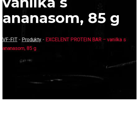
vanilka s
ananasom, 85 g
VF-FIT
-
Produkty
-
EXCELENT PROTEIN BAR – vanilka s
ananasom, 85 g