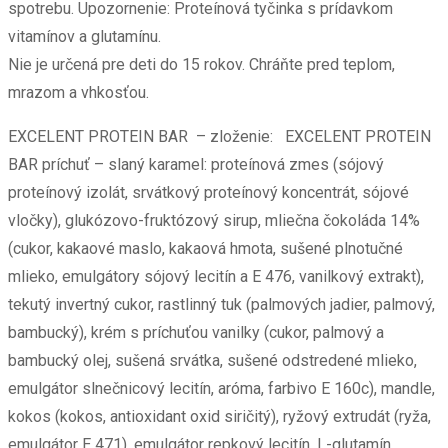
spotrebu. Upozornenie: Proteínová tyčinka s prídavkom
vitamínov a glutamínu.
Nie je určená pre deti do 15 rokov. Chráňte pred teplom,
mrazom a vhkosťou.
EXCELENT PROTEIN BAR – zloženie: EXCELENT PROTEIN
BAR príchuť – slaný karamel: proteínová zmes (sójový
proteínový izolát, srvátkový proteínový koncentrát, sójové
vločky), glukózovo-fruktózový sirup, mliečna čokoláda 14%
(cukor, kakaové maslo, kakaová hmota, sušené plnotučné
mlieko, emulgátory sójový lecitín a E 476, vanilkový extrakt),
tekutý invertný cukor, rastlinný tuk (palmových jadier, palmový,
bambucký), krém s príchuťou vanilky (cukor, palmový a
bambucký olej, sušená srvátka, sušené odstredené mlieko,
emulgátor slnečnicový lecitín, aróma, farbivo E 160c), mandle,
kokos (kokos, antioxidant oxid siričitý), ryžový extrudát (ryža,
emulgátor E 471), emulgátor repkový lecitín, L-glutamín,