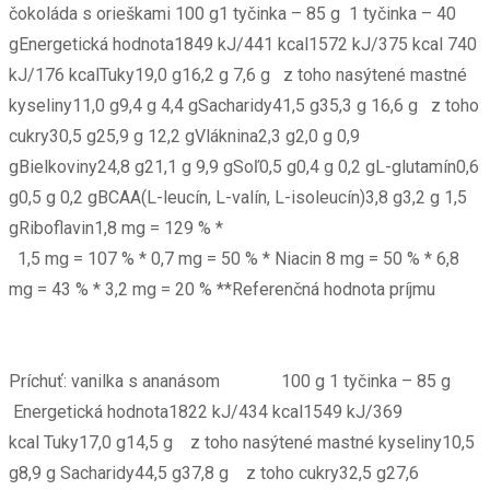
čokoláda s orieškami 100 g1 tyčinka – 85 g 1 tyčinka – 40
gEnergetická hodnota1849 kJ/441 kcal1572 kJ/375 kcal 740
kJ/176 kcalTuky19,0 g16,2 g 7,6 g z toho nasýtené mastné
kyseliny11,0 g9,4 g 4,4 gSacharidy41,5 g35,3 g 16,6 g z toho
cukry30,5 g25,9 g 12,2 gVláknina2,3 g2,0 g 0,9
gBielkoviny24,8 g21,1 g 9,9 gSoľ0,5 g0,4 g 0,2 gL-glutamín0,6
g0,5 g 0,2 gBCAA(L-leucín, L-valín, L-isoleucín)3,8 g3,2 g 1,5
gRiboflavin1,8 mg = 129 % *
1,5 mg = 107 % * 0,7 mg = 50 % * Niacin 8 mg = 50 % * 6,8
mg = 43 % * 3,2 mg = 20 % **Referenčná hodnota príjmu
Príchuť: vanilka s ananásom 100 g 1 tyčinka – 85 g
Energetická hodnota1822 kJ/434 kcal1549 kJ/369
kcal Tuky17,0 g14,5 g z toho nasýtené mastné kyseliny10,5
g8,9 g Sacharidy44,5 g37,8 g z toho cukry32,5 g27,6