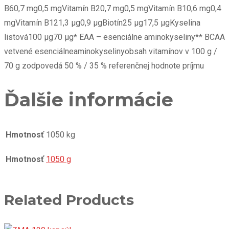
B60,7 mg0,5 mgVitamín B20,7 mg0,5 mgVitamín B10,6 mg0,4
mgVitamín B121,3 µg0,9 µgBiotín25 μg17,5 μgKyselina
listová100 µg70 µg* EAA – esenciálne aminokyseliny** BCAA
vetvené esenciálneaminokyselinyobsah vitamínov v 100 g /
70 g zodpovedá 50 % / 35 % referenčnej hodnote príjmu
Ďalšie informácie
Hmotnosť
1050 kg
Hmotnosť
1050 g
Related Products