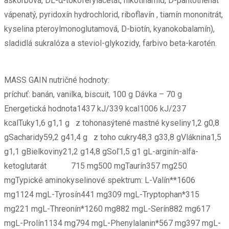
askorbová, DL-α-tokoferylacetát, nikotínamid, D-pantothenát
vápenatý, pyridoxín hydrochlorid, riboflavín , tiamín mononitrát,
kyselina pteroylmonoglutamová, D-biotín, kyanokobalamín),
sladidlá sukralóza a steviol-glykozidy, farbivo beta-karotén.
MASS GAIN nutričné hodnoty:
príchuť: banán, vanilka, biscuit, 100 g Dávka – 70 g
Energetická hodnota1437 kJ/339 kcal1006 kJ/237
kcalTuky1,6 g1,1 g z tohonasýtené mastné kyseliny1,2 g0,8
gSacharidy59,2 g41,4 g z toho cukry48,3 g33,8 gVláknina1,5
g1,1 gBielkoviny21,2 g14,8 gSoľ1,5 g1 gL-arginín-alfa-
ketoglutarát 715 mg500 mgTaurín357 mg250
mgTypické aminokyselinové spektrum: L-Valín**1606
mg1124 mgL-Tyrosín441 mg309 mgL-Tryptophan*315
mg221 mgL-Threonín*1260 mg882 mgL-Serín882 mg617
mgL-Prolín1134 mg794 mgL-Phenylalanin*567 mg397 mgL-