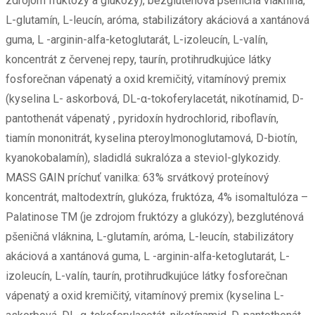
zdrojom fruktózy a glukózy), bezgluténová pšeničná vláknina,
L-glutamín, L-leucín, aróma, stabilizátory akáciová a xantánová
guma, L -arginin-alfa-ketoglutarát, L-izoleucín, L-valín,
koncentrát z červenej repy, taurín, protihrudkujúce látky
fosforečnan vápenatý a oxid kremičitý, vitamínový premix
(kyselina L- askorbová, DL-α-tokoferylacetát, nikotínamid, D-
pantothenát vápenatý , pyridoxín hydrochlorid, riboflavín,
tiamín mononitrát, kyselina pteroylmonoglutamová, D-biotín,
kyanokobalamín), sladidlá sukralóza a steviol-glykozidy.
MASS GAIN príchuť vanilka: 63% srvátkový proteínový
koncentrát, maltodextrín, glukóza, fruktóza, 4% isomaltulóza –
Palatinose TM (je zdrojom fruktózy a glukózy), bezgluténová
pšeničná vláknina, L-glutamín, aróma, L-leucín, stabilizátory
akáciová a xantánová guma, L -arginin-alfa-ketoglutarát, L-
izoleucín, L-valín, taurín, protihrudkujúce látky fosforečnan
vápenatý a oxid kremičitý, vitamínový premix (kyselina L-