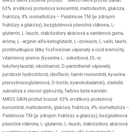
MASS GAIN zloženie príchutí: MASS GAIN príchuť banán:
63% srvátkový proteínový koncentrát, maltodextrín, glukóza,
fruktóza, 4% isomaltulóza – Palatinose TM (je zdrojom
fruktózy a glukózy), bezgluténová pšeničná vláknina, L-
glutamín, L-leucín, stabilizátory akáciová a xantánová guma,
aróma, L -arginin-alfa-ketoglutarát, L-izoleucín, L-valín, taurín,
protihrudkujúce látky fosforečnan vápenatý a oxid kremičitý,
vitamínový premix (kyselina L- askorbová, DL-α-
tokoferylacetát, nikotínamid, D-pantothenát vápenatý,
pyridoxín hydrochlorid, riboflavín, tiamín mononitrát, kyselina
pteroylmonoglutamová, D-biotín, kyanokobalamín), sladidlá
sukralóza a steviol-glykozidy, farbivo beta-karotén.
MASS GAIN príchuť biscuit: 63% srvátkový proteínový
koncentrát, maltodextrín, glukóza, fruktóza, 4% isomaltulóza –
Palatinose TM (je zdrojom fruktózy a glukózy), bezgluténová
pšeničná vláknina, L-glutamín, L-leucín, stabilizátory akáciová