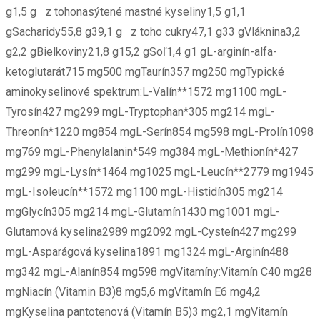
g1,5 g z tohonasýtené mastné kyseliny1,5 g1,1
gSacharidy55,8 g39,1 g z toho cukry47,1 g33 gVláknina3,2
g2,2 gBielkoviny21,8 g15,2 gSoľ1,4 g1 gL-arginín-alfa-
ketoglutarát715 mg500 mgTaurín357 mg250 mgTypické
aminokyselinové spektrum:L-Valín**1572 mg1100 mgL-
Tyrosín427 mg299 mgL-Tryptophan*305 mg214 mgL-
Threonín*1220 mg854 mgL-Serín854 mg598 mgL-Prolín1098
mg769 mgL-Phenylalanin*549 mg384 mgL-Methionín*427
mg299 mgL-Lysín*1464 mg1025 mgL-Leucín**2779 mg1945
mgL-Isoleucín**1572 mg1100 mgL-Histidín305 mg214
mgGlycín305 mg214 mgL-Glutamín1430 mg1001 mgL-
Glutamová kyselina2989 mg2092 mgL-Cysteín427 mg299
mgL-Asparágová kyselina1891 mg1324 mgL-Arginín488
mg342 mgL-Alanín854 mg598 mgVitamíny:Vitamín C40 mg28
mgNiacín (Vitamin B3)8 mg5,6 mgVitamín E6 mg4,2
mgKyselina pantotenová (Vitamín B5)3 mg2,1 mgVitamín