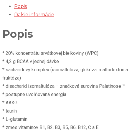
Popis
Ďalšie informácie
Popis
* 20% koncentrátu srvátkovej bielkoviny (WPC)
* 4,2 g BCAA v jednej dávke
* sacharidový komplex (isomaltulóza, glukóza, maltodextrín a
fruktóza)
* disacharid isomaltulóza – značková surovina Palatinose ™
* postupne uvoľňovaná energia
* AAKG
* taurín
* L-glutamín
* zmes vitamínov B1, B2, B3, B5, B6, B12, C a E