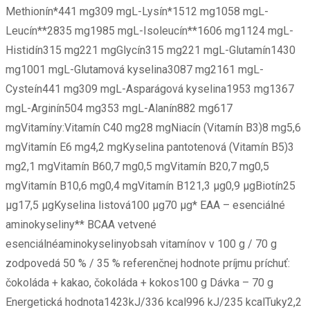
Methionín*441 mg309 mgL-Lysín*1512 mg1058 mgL-
Leucín**2835 mg1985 mgL-Isoleucín**1606 mg1124 mgL-
Histidín315 mg221 mgGlycín315 mg221 mgL-Glutamín1430
mg1001 mgL-Glutamová kyselina3087 mg2161 mgL-
Cysteín441 mg309 mgL-Asparágová kyselina1953 mg1367
mgL-Arginín504 mg353 mgL-Alanín882 mg617
mgVitamíny:Vitamín C40 mg28 mgNiacín (Vitamín B3)8 mg5,6
mgVitamín E6 mg4,2 mgKyselina pantotenová (Vitamín B5)3
mg2,1 mgVitamín B60,7 mg0,5 mgVitamín B20,7 mg0,5
mgVitamín B10,6 mg0,4 mgVitamín B121,3 µg0,9 µgBiotín25
μg17,5 μgKyselina listová100 µg70 µg* EAA – esenciálné
aminokyseliny** BCAA vetvené
esenciálnéaminokyselinyobsah vitamínov v 100 g / 70 g
zodpovedá 50 % / 35 % referenčnej hodnote príjmu príchuť:
čokoláda + kakao, čokoláda + kokos100 g Dávka – 70 g
Energetická hodnota1423kJ/336 kcal996 kJ/235 kcalTuky2,2