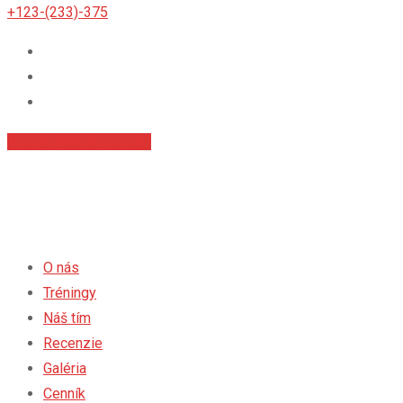
+123-(233)-375
Príhlásiť sa na tréningy
O nás
Tréningy
Náš tím
Recenzie
Galéria
Cenník