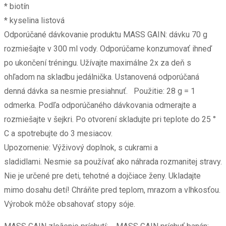
* biotín
* kyselina listová
Odporúčané dávkovanie produktu MASS GAIN: dávku 70 g
rozmiešajte v 300 ml vody. Odporúčame konzumovať ihneď
po ukončení tréningu. Užívajte maximálne 2x za deň s
ohľadom na skladbu jedálnička. Ustanovená odporúčaná
denná dávka sa nesmie presiahnuť. Použitie: 28 g = 1
odmerka. Podľa odporúčaného dávkovania odmerajte a
rozmiešajte v šejkri. Po otvorení skladujte pri teplote do 25 °
C a spotrebujte do 3 mesiacov.
Upozornenie: Výživový doplnok, s cukrami a
sladidlami. Nesmie sa používať ako náhrada rozmanitej stravy.
Nie je určené pre deti, tehotné a dojčiace ženy. Ukladajte
mimo dosahu detí! Chráňte pred teplom, mrazom a vlhkosťou.
Výrobok môže obsahovať stopy sóje.