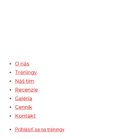
Skip
to
content
O nás
Tréningy
Náš tím
Recenzie
Galéria
Cenník
Kontakt
Príhlásiť sa na tréningy