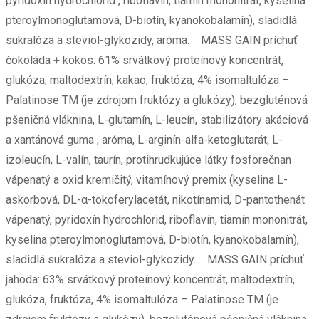
pyridoxín hydrochlorid , riboflavín, tiamín mononitrát, kyselina
pteroylmonoglutamová, D-biotín, kyanokobalamín), sladidlá
sukralóza a steviol-glykozidy, aróma. MASS GAIN príchuť
čokoláda + kokos: 61% srvátkový proteínový koncentrát,
glukóza, maltodextrín, kakao, fruktóza, 4% isomaltulóza –
Palatinose TM (je zdrojom fruktózy a glukózy), bezgluténová
pšeničná vláknina, L-glutamín, L-leucín, stabilizátory akáciová
a xantánová guma , aróma, L-arginín-alfa-ketoglutarát, L-
izoleucín, L-valín, taurín, protihrudkujúce látky fosforečnan
vápenatý a oxid kremičitý, vitamínový premix (kyselina L-
askorbová, DL-α-tokoferylacetát, nikotínamid, D-pantothenát
vápenatý, pyridoxín hydrochlorid, riboflavín, tiamín mononitrát,
kyselina pteroylmonoglutamová, D-biotín, kyanokobalamín),
sladidlá sukralóza a steviol-glykozidy. MASS GAIN príchuť
jahoda: 63% srvátkový proteínový koncentrát, maltodextrín,
glukóza, fruktóza, 4% isomaltulóza – Palatinose TM (je