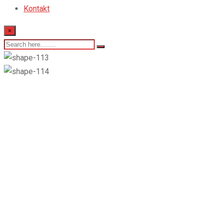
Kontakt
×
MASS GAIN –
banán