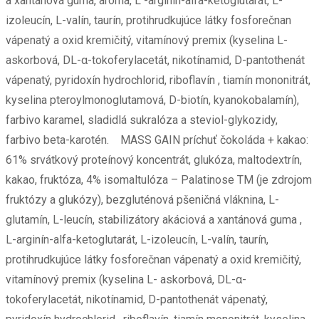
a xantánová guma, aróma, L -arginin-alfa-ketoglutarát, L-
izoleucín, L-valín, taurín, protihrudkujúce látky fosforečnan
vápenatý a oxid kremičitý, vitamínový premix (kyselina L-
askorbová, DL-α-tokoferylacetát, nikotínamid, D-pantothenát
vápenatý, pyridoxín hydrochlorid, riboflavín , tiamín mononitrát,
kyselina pteroylmonoglutamová, D-biotín, kyanokobalamín),
farbivo karamel, sladidlá sukralóza a steviol-glykozidy,
farbivo beta-karotén. MASS GAIN príchuť čokoláda + kakao:
61% srvátkový proteínový koncentrát, glukóza, maltodextrín,
kakao, fruktóza, 4% isomaltulóza – Palatinose TM (je zdrojom
fruktózy a glukózy), bezgluténová pšeničná vláknina, L-
glutamín, L-leucín, stabilizátory akáciová a xantánová guma ,
L-arginín-alfa-ketoglutarát, L-izoleucín, L-valín, taurín,
protihrudkujúce látky fosforečnan vápenatý a oxid kremičitý,
vitamínový premix (kyselina L- askorbová, DL-α-
tokoferylacetát, nikotínamid, D-pantothenát vápenatý,