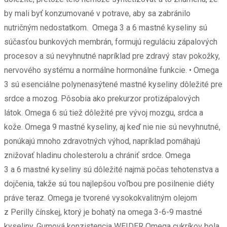
by mali byť konzumované v potrave, aby sa zabránilo
nutričným ​​nedostatkom. Omega 3 a 6 mastné kyseliny sú
súčasťou bunkových membrán, formujú reguláciu zápalových
procesov a sú nevyhnutné napríklad pre zdravý stav pokožky,
nervového systému a normálne hormonálne funkcie. • Omega
3 sú esenciálne polynenasýtené mastné kyseliny dôležité pre
srdce a mozog. Pôsobia ako prekurzor protizápalových
látok. Omega 6 sú tiež dôležité pre vývoj mozgu, srdca a
kože. Omega 9 mastné kyseliny, aj keď nie nie sú nevyhnutné,
ponúkajú mnoho zdravotných výhod, napríklad pomáhajú
znižovať hladinu cholesterolu a chrániť srdce. Omega
3 a 6 mastné kyseliny sú dôležité najmä počas tehotenstva a
dojčenia, takže sú tou najlepšou voľbou pre posilnenie diéty
práve teraz. Omega je tvorené vysokokvalitným olejom
z Perilly čínskej, ktorý je bohatý na omega 3-6-9 mastné
kyseliny. Gumová konzistencia WEIDER Omega cukríkov bola