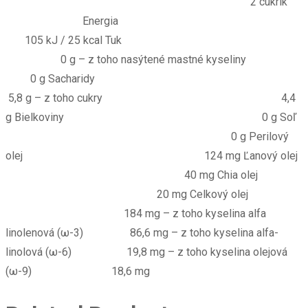
2 cukrík
Energia
105 kJ / 25 kcal Tuk
0 g – z toho nasýtené mastné kyseliny
0 g Sacharidy
5,8 g – z toho cukry 4,4
g Bielkoviny 0 g Soľ
0 g Perilový
olej 124 mg Ľanový olej
40 mg Chia olej
20 mg Celkový olej
184 mg – z toho kyselina alfa
linolenová (ω-3) 86,6 mg – z toho kyselina alfa-
linolová (ω-6) 19,8 mg – z toho kyselina olejová
(ω-9) 18,6 mg