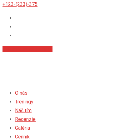
+123-(233)-375
Príhlásiť sa na tréningy
O nás
Tréningy
Náš tím
Recenzie
Galéria
Cenník