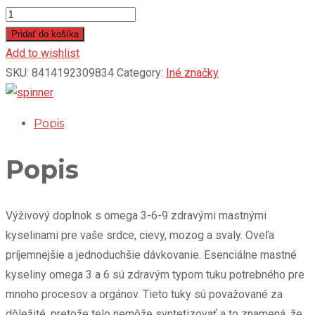
WDE
-
Pridať do košíka
OMEGA
Add to wishlist
3
SKU:
8414192309834
Category:
Iné značky
Superiors
90
Popis
kapsúl
quantity
Popis
Výživový doplnok s omega 3-6-9 zdravými mastnými
kyselinami pre vaše srdce, cievy, mozog a svaly. Oveľa
príjemnejšie a jednoduchšie dávkovanie. Esenciálne mastné
kyseliny omega 3 a 6 sú zdravým typom tuku potrebného pre
mnoho procesov a orgánov. Tieto tuky sú považované za
dôležité, pretože telo nemôže syntetizovať a to znamená, že