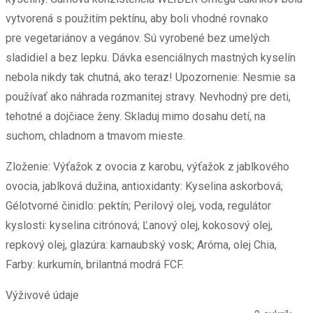
vytvorená s použitím pektínu, aby boli vhodné rovnako
pre vegetariánov a vegánov. Sú vyrobené bez umelých
sladidiel a bez lepku. Dávka esenciálnych mastných kyselín
nebola nikdy tak chutná, ako teraz! Upozornenie: Nesmie sa
používať ako náhrada rozmanitej stravy. Nevhodný pre deti,
tehotné a dojčiace ženy. Skladuj mimo dosahu detí, na
suchom, chladnom a tmavom mieste.
Zloženie: Výťažok z ovocia z karobu, výťažok z jablkového
ovocia, jablková dužina, antioxidanty: Kyselina askorbová;
Gélotvorné činidlo: pektín; Perilový olej, voda, regulátor
kyslosti: kyselina citrónová; Ľanový olej, kokosový olej,
repkový olej, glazúra: karnaubský vosk; Aróma, olej Chia,
Farby: kurkumín, brilantná modrá FCF.
Výživové údaje