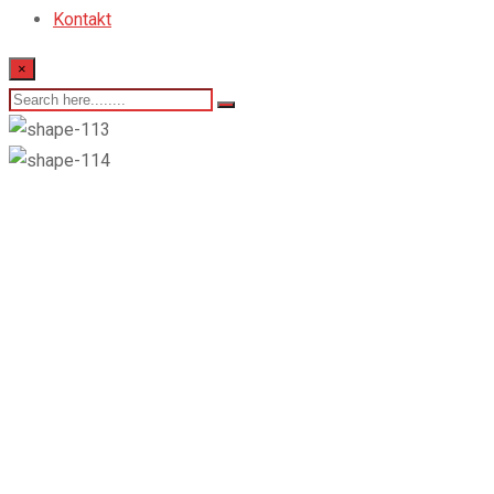
Kontakt
×
WDE – OMEGA 3
Superiors 90