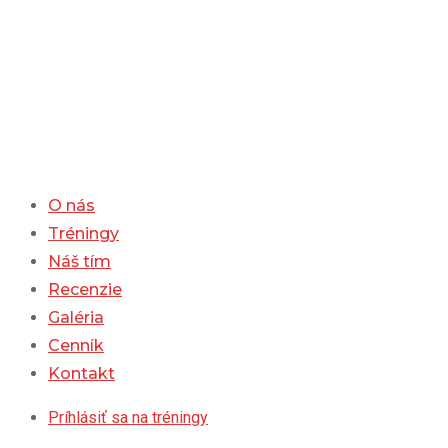
Skip
to
content
O nás
Tréningy
Náš tím
Recenzie
Galéria
Cenník
Kontakt
Príhlásiť sa na tréningy