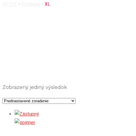
VF-FIT
-
Produkty
-
XL
Zobrazený jediný výsledok