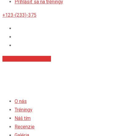
Príhlásiť sa na tréningy
+123-(233)-375
Príhlásiť sa na tréningy
O nás
Tréningy
Náš tím
Recenzie
Galéria