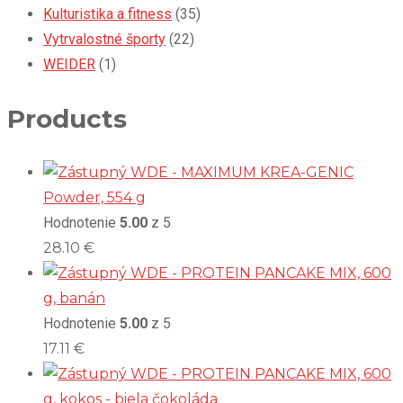
Kulturistika a fitness
(35)
Vytrvalostné športy
(22)
WEIDER
(1)
Products
WDE - MAXIMUM KREA-GENIC
Powder, 554 g
Hodnotenie
5.00
z 5
28.10
€
WDE - PROTEIN PANCAKE MIX, 600
g, banán
Hodnotenie
5.00
z 5
17.11
€
WDE - PROTEIN PANCAKE MIX, 600
g, kokos - biela čokoláda