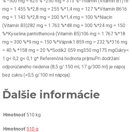
% *500 mg = 625 % *250 mg = 313 %*Thiamín (Vitamín B1)16
mg = 1 455 %*2,8 mg = 255 %*1,4 mg = 127 %*Vitamín B616
mg = 1 143 %*2,8 mg = 200 %*1,4 mg = 100 %*Niacín
(Vitamín B3)282 mg = 1 763 %*48 mg = 300 %*24 mg = 150
%*Kyselina pantothenová (Vitamín B5)106 mg = 1 767 %*18
mg = 300 %*9 mg = 150 %*Vápnik1 859 mg = 232 %*316 mg
= 40 % *158 mg = 20 %*Sodík2 059 mg350 mg175 mgCukry˂
1 g< 0,2 g< 0,1 g* Referenčná hodnota príjmuPri dodržaní
odporúčaného riedenia (8,5 g/ 150 ml, 17 g/300 ml) je nápoj
bez cukru (<0,5 g/100 ml nápoja).
Ďalšie informácie
Hmotnosť
510 kg
Hmotnosť
510 g