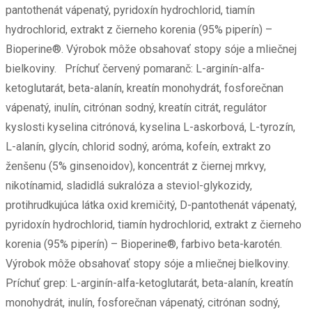
pantothenát vápenatý, pyridoxín hydrochlorid, tiamín
hydrochlorid, extrakt z čierneho korenia (95% piperín) –
Bioperine®. Výrobok môže obsahovať stopy sóje a mliečnej
bielkoviny. Príchuť červený pomaranč: L-arginín-alfa-
ketoglutarát, beta-alanín, kreatín monohydrát, fosforečnan
vápenatý, inulín, citrónan sodný, kreatín citrát, regulátor
kyslosti kyselina citrónová, kyselina L-askorbová, L-tyrozín,
L-alanín, glycín, chlorid sodný, aróma, kofeín, extrakt zo
ženšenu (5% ginsenoidov), koncentrát z čiernej mrkvy,
nikotínamid, sladidlá sukralóza a steviol-glykozidy,
protihrudkujúca látka oxid kremičitý, D-pantothenát vápenatý,
pyridoxín hydrochlorid, tiamín hydrochlorid, extrakt z čierneho
korenia (95% piperín) – Bioperine®, farbivo beta-karotén.
Výrobok môže obsahovať stopy sóje a mliečnej bielkoviny.
Príchuť grep: L-arginín-alfa-ketoglutarát, beta-alanín, kreatín
monohydrát, inulín, fosforečnan vápenatý, citrónan sodný,