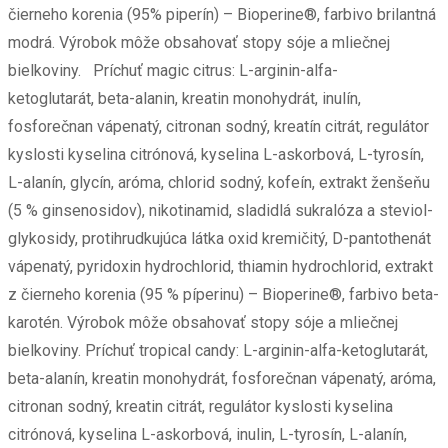
čierneho korenia (95% piperín) – Bioperine®, farbivo brilantná
modrá. Výrobok môže obsahovať stopy sóje a mliečnej
bielkoviny. Príchuť magic citrus: L-arginin-alfa-
ketoglutarát, beta-alanin, kreatin monohydrát, inulín,
fosforečnan vápenatý, citronan sodný, kreatín citrát, regulátor
kyslosti kyselina citrónová, kyselina L-askorbová, L-tyrosín,
L-alanín, glycín, aróma, chlorid sodný, kofeín, extrakt ženšeňu
(5 % ginsenosidov), nikotinamid, sladidlá sukralóza a steviol-
glykosidy, protihrudkujúca látka oxid kremičitý, D-pantothenát
vápenatý, pyridoxin hydrochlorid, thiamin hydrochlorid, extrakt
z čierneho korenia (95 % píperinu) – Bioperine®, farbivo beta-
karotén. Výrobok môže obsahovať stopy sóje a mliečnej
bielkoviny. Príchuť tropical candy: L-arginin-alfa-ketoglutarát,
beta-alanín, kreatin monohydrát, fosforečnan vápenatý, aróma,
citronan sodný, kreatin citrát, regulátor kyslosti kyselina
citrónová, kyselina L-askorbová, inulin, L-tyrosín, L-alanín,