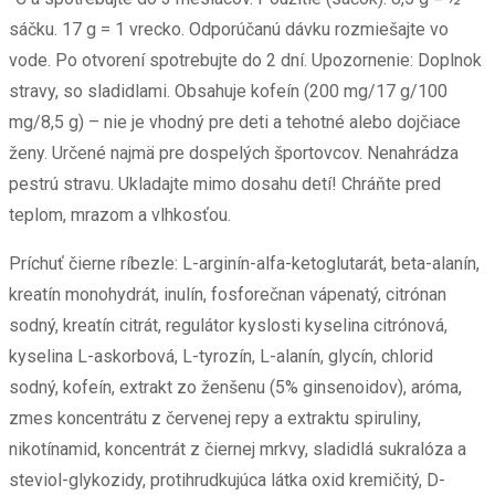
sáčku. 17 g = 1 vrecko. Odporúčanú dávku rozmiešajte vo
vode. Po otvorení spotrebujte do 2 dní. Upozornenie: Doplnok
stravy, so sladidlami. Obsahuje kofeín (200 mg/17 g/100
mg/8,5 g) – nie je vhodný pre deti a tehotné alebo dojčiace
ženy. Určené najmä pre dospelých športovcov. Nenahrádza
pestrú stravu. Ukladajte mimo dosahu detí! Chráňte pred
teplom, mrazom a vlhkosťou.
Príchuť čierne ríbezle: L-arginín-alfa-ketoglutarát, beta-alanín,
kreatín monohydrát, inulín, fosforečnan vápenatý, citrónan
sodný, kreatín citrát, regulátor kyslosti kyselina citrónová,
kyselina L-askorbová, L-tyrozín, L-alanín, glycín, chlorid
sodný, kofeín, extrakt zo ženšenu (5% ginsenoidov), aróma,
zmes koncentrátu z červenej repy a extraktu spiruliny,
nikotínamid, koncentrát z čiernej mrkvy, sladidlá sukralóza a
steviol-glykozidy, protihrudkujúca látka oxid kremičitý, D-