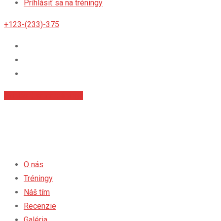
Príhlásiť sa na tréningy
+123-(233)-375
Príhlásiť sa na tréningy
O nás
Tréningy
Náš tím
Recenzie
Galéria