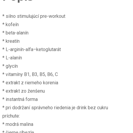
* silno stimulujúcí pre-workout
* kofeín
* beta-alanín
* kreatín
* L-arginín-alfa–ketoglutarát
* L-alanín
* glycín
* vitamíny B1, B3, B5, B6, C
* extrakt z rierneho korenia
* extrakt zo ženšenu
* instantná forma
* pri dodržaní správneho riedenia je drink bez cukru
príchute:
* modrá malina
* čierne ríbezle