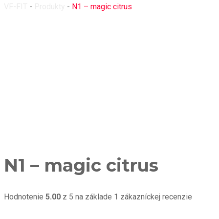
VF-FIT
-
Produkty
-
N1 – magic citrus
N1 – magic citrus
Hodnotenie
5.00
z 5 na základe
1
zákazníckej recenzie