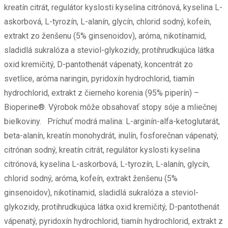
kreatín citrát, regulátor kyslosti kyselina citrónová, kyselina L-
askorbová, L-tyrozín, L-alanín, glycín, chlorid sodný, kofeín,
extrakt zo ženšenu (5% ginsenoidov), aróma, nikotínamid,
sladidlá sukralóza a steviol-glykozidy, protihrudkujúca látka
oxid kremičitý, D-pantothenát vápenatý, koncentrát zo
svetlice, aróma naringin, pyridoxín hydrochlorid, tiamín
hydrochlorid, extrakt z čierneho korenia (95% piperín) –
Bioperine®. Výrobok môže obsahovať stopy sóje a mliečnej
bielkoviny. Príchuť modrá malina: L-arginín-alfa-ketoglutarát,
beta-alanín, kreatín monohydrát, inulín, fosforečnan vápenatý,
citrónan sodný, kreatín citrát, regulátor kyslosti kyselina
citrónová, kyselina L-askorbová, L-tyrozín, L-alanín, glycín,
chlorid sodný, aróma, kofeín, extrakt ženšenu (5%
ginsenoidov), nikotínamid, sladidlá sukralóza a steviol-
glykozidy, protihrudkujúca látka oxid kremičitý, D-pantothenát
vápenatý, pyridoxín hydrochlorid, tiamín hydrochlorid, extrakt z