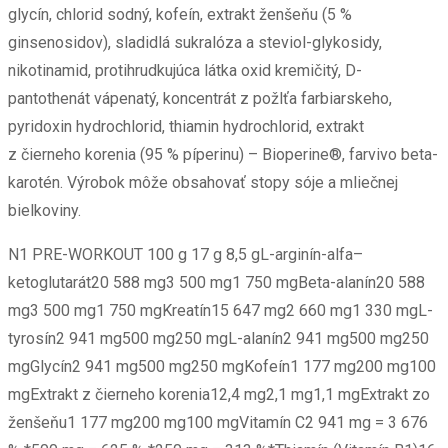
glycín, chlorid sodný, kofeín, extrakt ženšeňu (5 %
ginsenosidov), sladidlá sukralóza a steviol-glykosidy,
nikotinamid, protihrudkujúca látka oxid kremičitý, D-
pantothenát vápenatý, koncentrát z požlťa farbiarskeho,
pyridoxin hydrochlorid, thiamin hydrochlorid, extrakt
z čierneho korenia (95 % píperinu) – Bioperine®, farvivo beta-
karotén. Výrobok môže obsahovať stopy sóje a mliečnej
bielkoviny.
N1 PRE-WORKOUT 100 g 17 g 8,5 gL-arginín-alfa–
ketoglutarát20 588 mg3 500 mg1 750 mgBeta-alanín20 588
mg3 500 mg1 750 mgKreatín15 647 mg2 660 mg1 330 mgL-
tyrosín2 941 mg500 mg250 mgL-alanín2 941 mg500 mg250
mgGlycín2 941 mg500 mg250 mgKofeín1 177 mg200 mg100
mgExtrakt z čierneho korenia12,4 mg2,1 mg1,1 mgExtrakt zo
ženšeňu1 177 mg200 mg100 mgVitamín C2 941 mg = 3 676