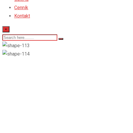
Cenník
Kontakt
×
N1 – magic citrus