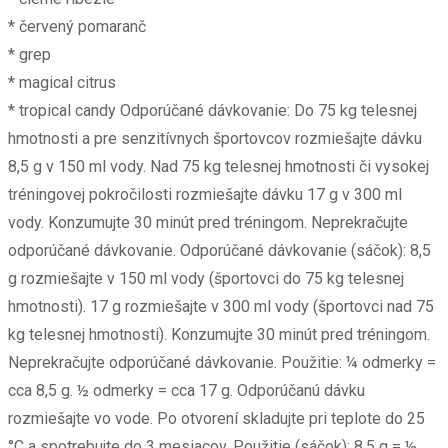
* červený pomaranč
* grep
* magical citrus
* tropical candy Odporúčané dávkovanie: Do 75 kg telesnej
hmotnosti a pre senzitívnych športovcov rozmiešajte dávku
8,5 g v 150 ml vody. Nad 75 kg telesnej hmotnosti či vysokej
tréningovej pokročilosti rozmiešajte dávku 17 g v 300 ml
vody. Konzumujte 30 minút pred tréningom. Neprekračujte
odporúčané dávkovanie. Odporúčané dávkovanie (sáčok): 8,5
g rozmiešajte v 150 ml vody (športovci do 75 kg telesnej
hmotnosti). 17 g rozmiešajte v 300 ml vody (športovci nad 75
kg telesnej hmotnosti). Konzumujte 30 minút pred tréningom.
Neprekračujte odporúčané dávkovanie. Použitie: ¼ odmerky =
cca 8,5 g. ½ odmerky = cca 17 g. Odporúčanú dávku
rozmiešajte vo vode. Po otvorení skladujte pri teplote do 25
°C a spotrebujte do 3 mesiacov. Použitie (sáčok): 8,5 g = ½